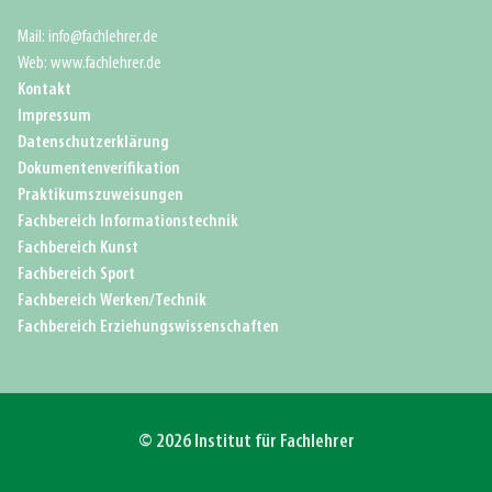
Mail: info@fachlehrer.de
Web: www.fachlehrer.de
Kontakt
Impressum
Datenschutzerklärung
Dokumentenverifikation
Praktikumszuweisungen
Fachbereich Informationstechnik
Fachbereich Kunst
Fachbereich Sport
Fachbereich Werken/Technik
Fachbereich Erziehungswissenschaften
© 2026 Institut für Fachlehrer