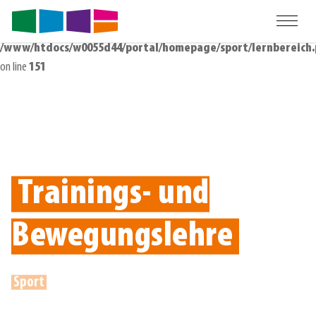
Warning
: Undefined variable $lbParentid in
/www/htdocs/w0055d44/portal/homepage/sport/lernbereich
on line
151
Trainings- und
Bewegungslehre
Sport