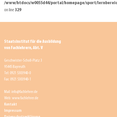
/www/htdocs/w0055d44/portal/homepage/sport/lernberei
on line
329
Staatsinstitut für die Ausbildung
von Fachlehrern, Abt. V
Geschwister-Scholl-Platz 3
95445 Bayreuth
Tel: 0921 5303940-0
Fax: 0921 5303940-1
Mail: info@fachlehrer.de
Web: www.fachlehrer.de
Kontakt
Impressum
Datenschutzerklärung