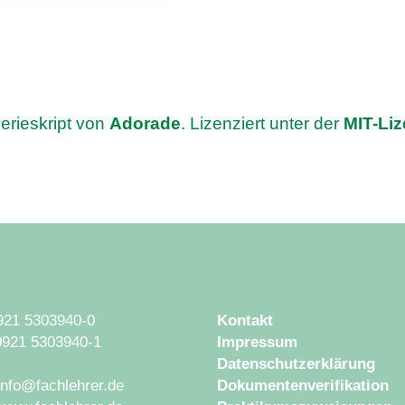
erieskript von
Adorade
. Lizenziert unter der
MIT-Li
0921 5303940-0
Kontakt
0921 5303940-1
Impressum
Datenschutzerklärung
 info@fachlehrer.de
Dokumentenverifikation