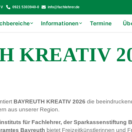
 V
0921 5303940-0
info@fachlehrer.de
chbereiche
Informationen
Termine
Üb
 KREATIV 2
ntiert
BAYREUTH KREATIV 2026
die beeindruckend
rn aus unserer Region.
instituts für Fachlehrer, der Sparkassenstiftung 
uramtes Bayreuth
bietet Freizeitkünstlerinnen und Fr