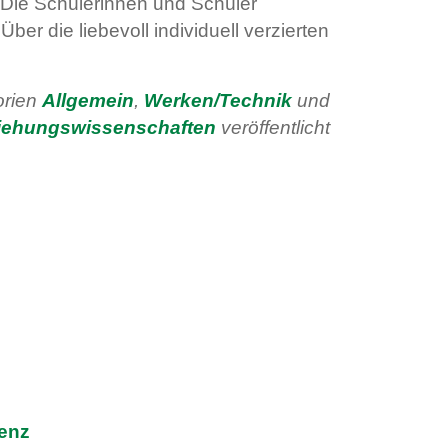
 Die Schülerinnen und Schüler
ber die liebevoll individuell verzierten
orien
Allgemein
,
Werken/Technik
und
iehungswissenschaften
veröffentlicht
zenz