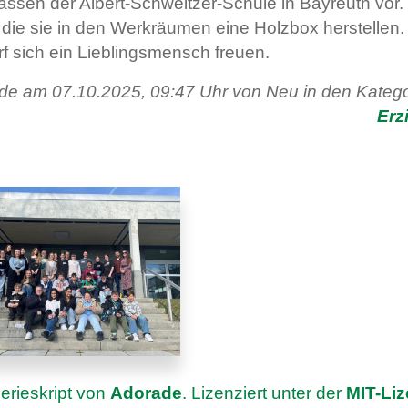
ssen der Albert-Schweitzer-Schule in Bayreuth vor.
 die sie in den Werkräumen eine Holzbox herstellen. Ü
f sich ein Lieblingsmensch freuen.
urde am 07.10.2025, 09:47 Uhr von Neu in den Kateg
Erz
erieskript von
Adorade
. Lizenziert unter der
MIT-Li